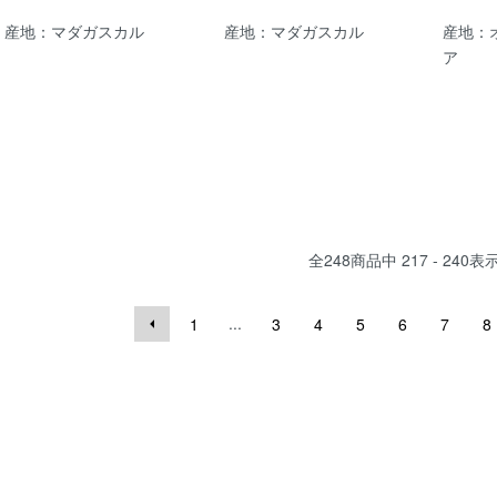
産地：マダガスカル
産地：マダガスカル
産地：
ア
全
248
商品中
217 - 240
表
...
1
3
4
5
6
7
8