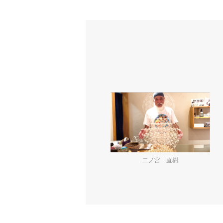
二ノ宮 直樹