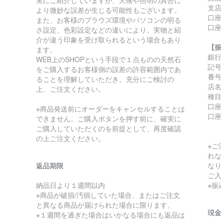
支店
より微妙な誤差が生じる可能性もございます。
口座
また、お客様のブラウズ環境やパソコンの明る
口
さ設定、色彩設定などの違いにより、実物と紹
介が違う印象を受け取られるという場合もあり
【
ます。
銀
WEB上のSHOPという手段で１点ものの天然石
記号:
をご購入するお客様側の誤差の許容範囲内であ
番号:
ることを理解していただき、充分にご検討の
店
上、ご注文ください。
種
口座
※商品発送前にオーダーをキャンセルすることは
口
できません。ご購入ボタンを押す前に、確実に
ご購入していただくのを前提として、再度確認
の上ご注文ください。
※
れ
返品期限
な
ご
納品日より１週間以内
※
※商品が破損/汚損していた場合、またはご注文
と異なる商品が届けられた場合に限ります。
現金
※１週間を過ぎた場合はいかなる場合にも返品は