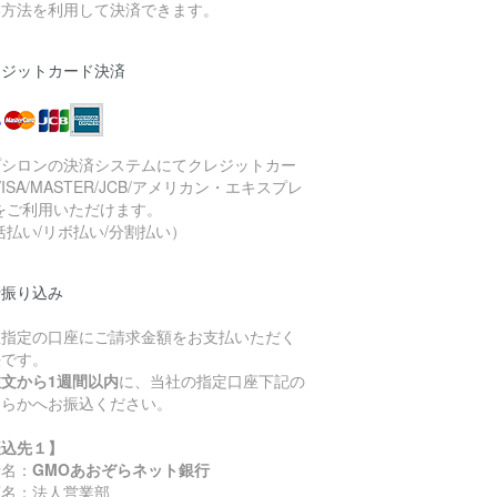
い方法を利用して決済できます。
レジットカード決済
プシロンの決済システムにてクレジットカー
VISA/MASTER/JCB/アメリカン・エキスプレ
をご利用いただけます。
括払い/リボ払い/分割払い）
行振り込み
社指定の口座にご請求金額をお支払いただく
法です。
注文から1週間以内
に、当社の指定口座下記の
ちらかへお振込ください。
振込先１】
行名：
GMOあおぞらネット銀行
店名：法人営業部