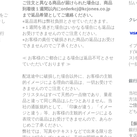
ご注文と異なる商品が届けられた場合は、商品
払
到着後１週間以内にorderkcj@kcjones.co.jp
をご
まで返品希望としてご連絡ください。
ク
りし
※返品送料は弊社負担とさせていただきます。
※１週間を過ぎた場合はいかなる場合にも返品は
銀行
お受けできませんのでご注意ください。
ま
※お客様の責任で破損された商品の返品はお受け
できませんのでご了承ください。
イ
ド(
≪ お客様のご都合による場合は返品不可とさせ
ス)
ていただいております ≫
(一
配送途中に破損した場合以外に、お客様の主観
銀
的イメージによる理由の返品は、一切お受けで
きませんのでご注意ください。
当
クリスタルはすべて天然の一点物であり、量産
方
品と違って同じ商品はふたつとありません。当
ご
社の通販規約として、「印象が違う」「イメー
ど
ジと違う」等、お客様の主観的イメージによる
表現での返品はお受けできませんので、あらか
【
じめご了承ください。
銀
弊社では、写真やテキストなどで出来る限り忠
支
実にご紹介していますが、天候や照明の具合に