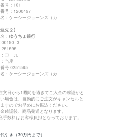
番号：101
番号：1200497
座名：ケーシージョーンズ（カ
振込先２】
行名：
ゆうちょ銀行
00190 -3-
251595
名：〇一九
目：当座
番号 0251595
座名：ケーシージョーンズ（カ
ご注文日から1週間を過ぎてご入金の確認がと
ない場合は、自動的にご注文がキャンセルと
りますのでお早めにお振込ください。
入金確認後、商品発送となります。
振込手数料はお客様負担となっております。
代引き（30万円まで）