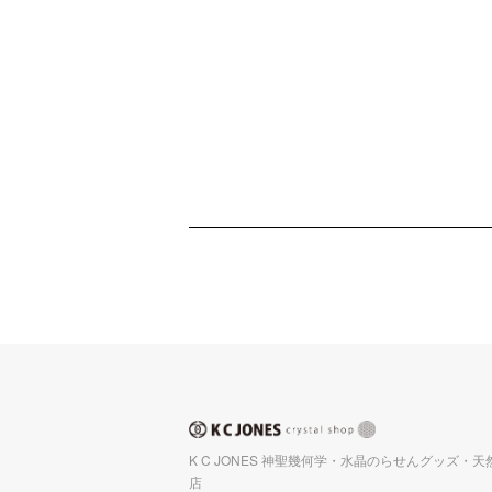
K C JONES 神聖幾何学・水晶のらせんグッズ・
店