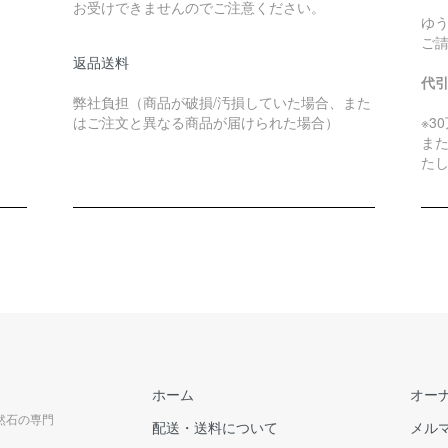
お受けできませんのでご注意ください。
ゆ
ご
返品送料
代
弊社負担（商品が破損/汚損していた場合、また
はご注文と異なる商品が届けられた場合）
※3
ま
た
ホーム
オー
天然石の専門
配送・送料について
メル