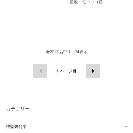
産地：モロッコ産
全
25
商品中
1 - 24
表示
1
ページ目
カテゴリー
神聖幾何学