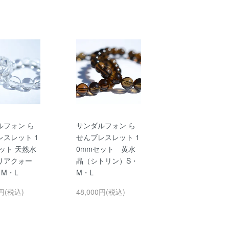
ルフォン ら
サンダルフォン ら
レスレット 1
せんブレスレット 1
ット 天然水
0mmセット 黄水
リアクォー
晶（シトリン）S・
M・L
M・L
0円(税込)
48,000円(税込)