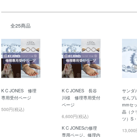
全25商品
K C JONES 修理
K C JONES 長谷
サンダ
専用受付ページ
川様 修理専用受付
せんブ
ページ
mmセ
500円(税込)
晶（ク
6,600円(税込)
ツ）S・
K C JONESの修理
13,00
専用ページ。修理内