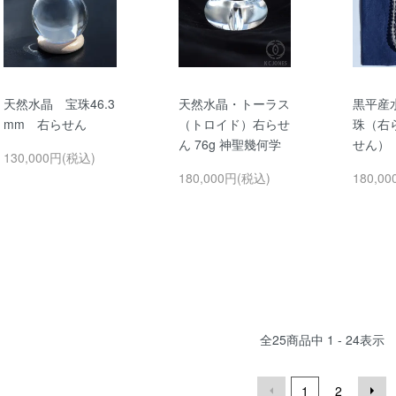
天然水晶 宝珠46.3
天然水晶・トーラス
黒平産
mm 右らせん
（トロイド）右らせ
珠（右
ん 76g 神聖幾何学
せん）
130,000円(税込)
180,000円(税込)
180,0
全
25
商品中
1 - 24
表示
1
2