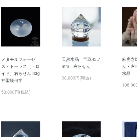
メタモルフォーゼ
天然水晶 宝珠43.7
麻房念
ス・トーラス（トロ
mm 右らせん
ん・左
イド）右らせん 33g
水晶
98,000円(税込)
神聖幾何学
108,0
53,000円(税込)