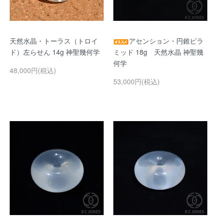
天然水晶・トーラス（トロイ
アセンション・円錐ピラ
ド）左らせん 14g 神聖幾何学
ミッド 18g 天然水晶 神聖幾
何学
48,000円(税込)
53,000円(税込)