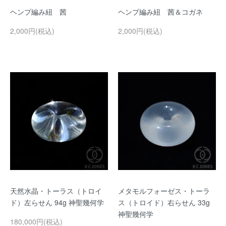
ヘンプ編み紐 茜
ヘンプ編み紐 茜＆コガネ
2,000円(税込)
2,000円(税込)
天然水晶・トーラス（トロイ
メタモルフォーゼス・トーラ
ド）左らせん 94g 神聖幾何学
ス（トロイド）右らせん 33g
神聖幾何学
180,000円(税込)