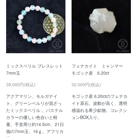
ミックスベリル ブレスレット
フェナカイト ミャンマー
7mm玉
モゴック産 6.20ct
38,000円(税込)
32,000円(税込)
アクアマリン、モルガナイ
モゴック産 6.20ctのフェナカ
ト、グリーンベルリが混ざっ
イト原石。波動が高く、透明
たミックスベリル 。パステル
感溢れる希少鉱物。コレクシ
カラーの優しい色合いと軽
ョンBOX入り。
量。手首周り約14.5cm、21日
個の7mm玉、16ｇ。アフリカ