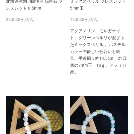
北海道湧別川白滝産 黒曜石 ブ
ミックスベリル ブレスレット
レスレット 8.5mm
5mm玉
28,000円(税込)
18,000円(税込)
アクアマリン、モルガナイ
ト、グリーンベルリが混ざっ
たミックスベリル 。パステル
カラーの優しい色合いと軽
量。手首周り約14.5cm、21日
個の7mm玉、16ｇ。アフリカ
産。