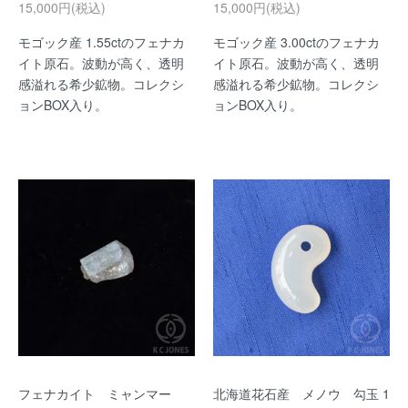
15,000円(税込)
15,000円(税込)
モゴック産 1.55ctのフェナカ
モゴック産 3.00ctのフェナカ
イト原石。波動が高く、透明
イト原石。波動が高く、透明
感溢れる希少鉱物。コレクシ
感溢れる希少鉱物。コレクシ
ョンBOX入り。
ョンBOX入り。
フェナカイト ミャンマー
北海道花石産 メノウ 勾玉 1