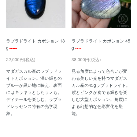
ラブラドライト カボション 18
ラブラドライト カボション 45
g
g
22,000円(税込)
38,000円(税込)
マダガスカル産のラブラドラ
見る角度によって色合いが変
イトカボション。深い輝きの
わる美しい光を持つマダガス
ブルーが黒い地に映え、表面
カル産の45gラブラドライト。
にはキラキラとしたラメも。
紫とピンクが奏でる輝きを楽
ディテールを楽しむ、ラブラ
しむ大型カボション。角度に
ドレッセンス特有の光学現
よる幻想的な色彩変化を堪
象。
能。