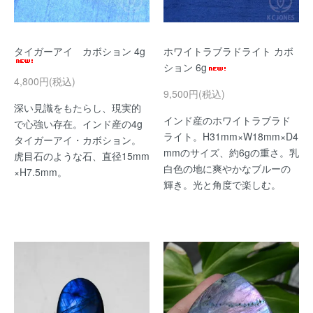
タイガーアイ カボション 4g
ホワイトラブラドライト カボ
ション 6g
4,800円(税込)
9,500円(税込)
深い見識をもたらし、現実的
インド産のホワイトラブラド
で心強い存在。インド産の4g
ライト。H31mm×W18mm×D4
タイガーアイ・カボション。
mmのサイズ、約6gの重さ。乳
虎目石のような石、直径15mm
白色の地に爽やかなブルーの
×H7.5mm。
輝き。光と角度で楽しむ。