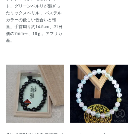
ト、グリーンベルリが混ざっ
たミックスベリル 。パステル
カラーの優しい色合いと軽
量。手首周り約14.5cm、21日
個の7mm玉、16ｇ。アフリカ
産。