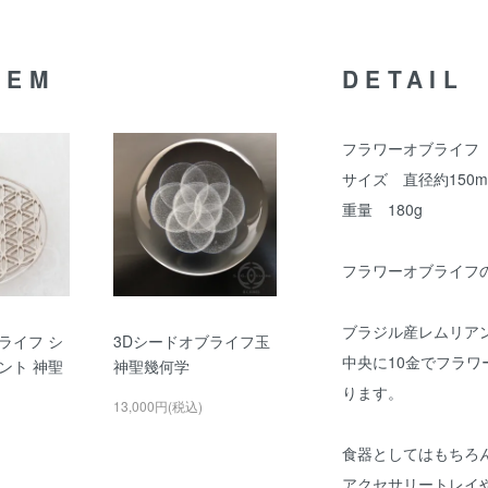
TEM
DETAIL
フラワーオブライフ
サイズ 直径約150m
重量 180g
フラワーオブライフ
ブラジル産レムリア
ライフ シ
3Dシードオブライフ玉
中央に10金でフラワ
ント 神聖
神聖幾何学
ります。
13,000円(税込)
食器としてはもちろ
アクセサリートレイ