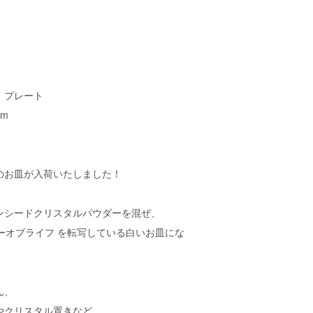
 プレート
m
のお皿が入荷いたしました！
ンシードクリスタルパウダーを混ぜ、
ーオブライフ を転写している白いお皿にな
ん、
やクリスタル置きなど、