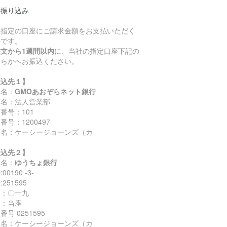
行振り込み
社指定の口座にご請求金額をお支払いただく
法です。
注文から1週間以内
に、当社の指定口座下記の
ちらかへお振込ください。
振込先１】
行名：
GMOあおぞらネット銀行
店名：法人営業部
番号：101
番号：1200497
座名：ケーシージョーンズ（カ
振込先２】
行名：
ゆうちょ銀行
00190 -3-
251595
名：〇一九
目：当座
番号 0251595
座名：ケーシージョーンズ（カ