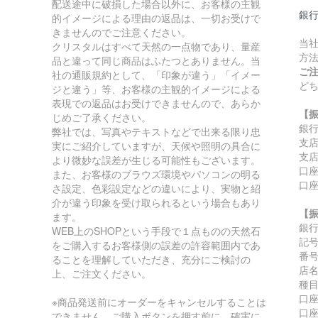
配送途中に破損した場合以外に、お客様の主観
銀
的イメージによる理由の返品は、一切お受けで
きませんのでご注意ください。
当
クリスタルはすべて天然の一点物であり、量産
方
品と違って同じ商品はふたつとありません。当
ご
社の通販規約として、「印象が違う」「イメー
ど
ジと違う」等、お客様の主観的イメージによる
表現での返品はお受けできませんので、あらか
【
じめご了承ください。
銀
弊社では、写真やテキストなどで出来る限り忠
支
実にご紹介していますが、天候や照明の具合に
支店
より微妙な誤差が生じる可能性もございます。
口座
また、お客様のブラウズ環境やパソコンの明る
口
さ設定、色彩設定などの違いにより、実物と紹
介が違う印象を受け取られるという場合もあり
【
ます。
銀
WEB上のSHOPという手段で１点ものの天然石
記号:
をご購入するお客様側の誤差の許容範囲内であ
番号:
ることを理解していただき、充分にご検討の
店
上、ご注文ください。
種
口座
※商品発送前にオーダーをキャンセルすることは
口
できません。ご購入ボタンを押す前に、確実に