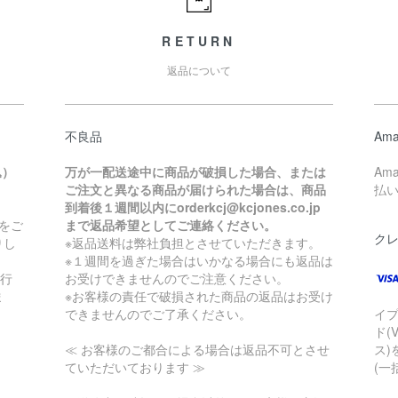
RETURN
返品について
不良品
Ama
込）
万が一配送途中に商品が破損した場合、または
Am
ご注文と異なる商品が届けられた場合は、商品
払
到着後１週間以内にorderkcj@kcjones.co.jp
をご
まで返品希望としてご連絡ください。
ク
りし
※返品送料は弊社負担とさせていただきます。
※１週間を過ぎた場合はいかなる場合にも返品は
銀行
お受けできませんのでご注意ください。
ま
※お客様の責任で破損された商品の返品はお受け
できませんのでご了承ください。
イ
ド(
≪ お客様のご都合による場合は返品不可とさせ
ス)
ていただいております ≫
(一