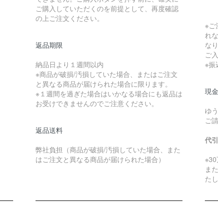
ご購入していただくのを前提として、再度確認
の上ご注文ください。
※
れ
返品期限
な
ご
納品日より１週間以内
※
※商品が破損/汚損していた場合、またはご注文
と異なる商品が届けられた場合に限ります。
現金
※１週間を過ぎた場合はいかなる場合にも返品は
お受けできませんのでご注意ください。
ゆ
ご
返品送料
代
弊社負担（商品が破損/汚損していた場合、また
はご注文と異なる商品が届けられた場合）
※3
ま
た