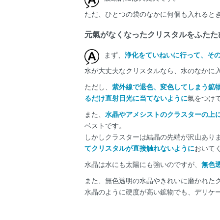
ただ、ひとつの袋のなかに何個も入れると
元氣がなくなったクリスタルをふたた
まず、
浄化をていねいに行って、そ
水が大丈夫なクリスタルなら、水のなかに
ただし、
紫外線で退色、変色してしまう鉱
るだけ直射日光に当てないように
氣をつけ
また、
水晶やアメシストのクラスターの上
ベストです。
しかしクラスターは結晶の先端が沢山あり
てクリスタルが直接触れないように
おいて
水晶は水にも太陽にも強いのですが、
無色
また、無色透明の水晶やきれいに磨かれた
水晶のように硬度が高い鉱物でも、デリケ