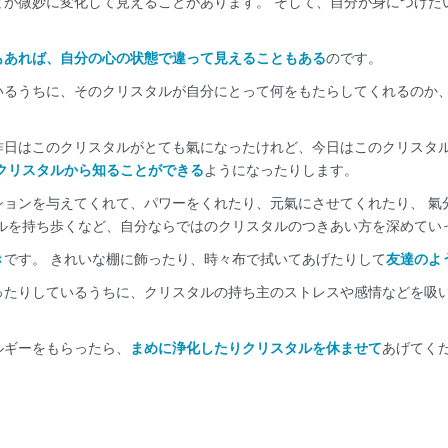
どが微妙に変化して見えることがあります。 そして、自分が身につけた
もあれば、自分の心の状態で違って見えることもある
のです。
いるうちに、そのクリスタルが自分にとって何をもたらしてくれるのか、
昨日はこのクリスタルがとても氣になったけれど、今日はこのクリスタル
クリスタルから知ることができる
ようになったりします。
ションを与えてくれて、パワーをくれたり、元氣にさせてくれたり、 氣
タルを持ち歩くなど、自分ならではのクリスタルのつきあい方を深めてい
き
です。 きれいな棚に飾ったり、時々布で拭いてあげたりして
友達のよ
ったりしているうちに、クリスタルの持ち主のストレスや感情などを吸い
。
ルギーをもらったら、
まめに浄化したりクリスタルを休ませて
あげてく