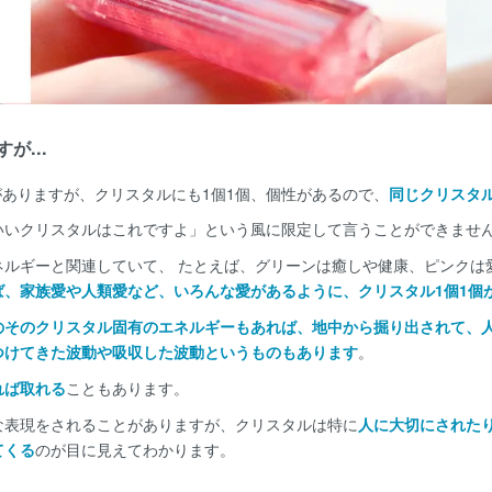
...
ありますが、クリスタルにも1個1個、個性があるので、
同じクリスタ
いいクリスタルはこれですよ」という風に限定して言うことができませ
ネルギーと関連していて、 たとえば、グリーンは癒しや健康、ピンクは
ば、家族愛や人類愛など、いろんな愛があるように、クリスタル1個1個
のそのクリスタル固有のエネルギーもあれば、地中から掘り出されて、
つけてきた波動や吸収した波動というものもあります
。
れば取れる
こともあります。
な表現をされることがありますが、クリスタルは特に
人に大切にされた
てくる
のが目に見えてわかります。