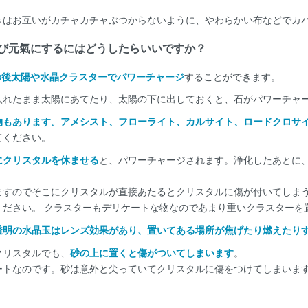
きはお互いがカチャカチャぶつからないように、やわらかい布などでカ
び元氣にするにはどうしたらいいですか？
の後太陽や水晶クラスターでパワーチャージ
することができます。
入れたまま太陽にあてたり、太陽の下に出しておくと、石がパワーチャ
物もあります。アメシスト、フローライト、カルサイト、ロードクロサ
てください。
にクリスタルを休ませる
と、パワーチャージされます。浄化したあとに
ますのでそこにクリスタルが直接あたるとクリスタルに傷が付いてしま
ください。 クラスターもデリケートな物なのであまり重いクラスターを
透明の水晶玉はレンズ効果があり、置いてある場所が焦げたり燃えたり
クリスタルでも、
砂の上に置くと傷がついてしまいます
。
ートなのです。砂は意外と尖っていてクリスタルに傷をつけてしまいま