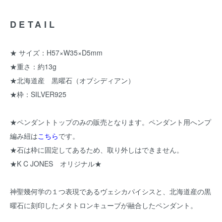
DETAIL
★ サイズ：H57×W35×D5mm
★重さ：約13g
★北海道産 黒曜石（オブシディアン）
★枠：SILVER925
★ペンダントトップのみの販売となります。ペンダント用へンプ
編み紐は
こちら
です。
★石は枠に固定してあるため、取り外しはできません。
★K C JONES オリジナル★
神聖幾何学の１つ表現であるヴェシカパイシスと、北海道産の黒
曜石に刻印したメタトロンキューブが融合したペンダント。