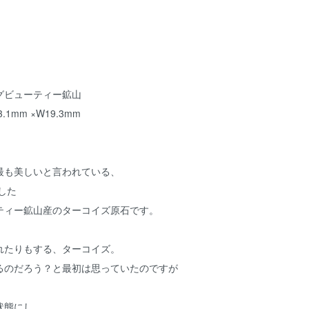
グビューティー鉱山
1mm ×W19.3mm
最も美しいと言われている、
した
ティー鉱山産のターコイズ原石です。
れたりもする、ターコイズ。
るのだろう？と最初は思っていたのですが
、
状態にし