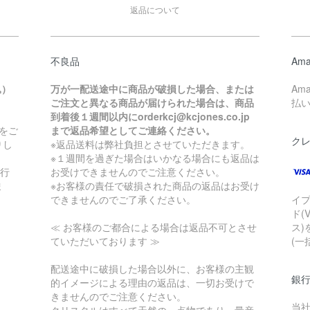
返品について
不良品
Ama
込）
万が一配送途中に商品が破損した場合、または
Am
ご注文と異なる商品が届けられた場合は、商品
払
到着後１週間以内にorderkcj@kcjones.co.jp
をご
まで返品希望としてご連絡ください。
ク
りし
※返品送料は弊社負担とさせていただきます。
※１週間を過ぎた場合はいかなる場合にも返品は
銀行
お受けできませんのでご注意ください。
ま
※お客様の責任で破損された商品の返品はお受け
できませんのでご了承ください。
イ
ド(
≪ お客様のご都合による場合は返品不可とさせ
ス)
ていただいております ≫
(一
配送途中に破損した場合以外に、お客様の主観
銀
的イメージによる理由の返品は、一切お受けで
きませんのでご注意ください。
当