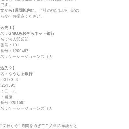
法です。
注文から1週間以内
に、当社の指定口座下記の
ちらかへお振込ください。
振込先１】
行名：
GMOあおぞらネット銀行
店名：法人営業部
番号：101
番号：1200497
座名：ケーシージョーンズ（カ
振込先２】
行名：
ゆうちょ銀行
00190 -3-
251595
名：〇一九
目：当座
番号 0251595
座名：ケーシージョーンズ（カ
ご注文日から1週間を過ぎてご入金の確認がと