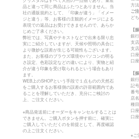
クリスタルはすべて天然の一点物であり、量産
方
品と違って同じ商品はふたつとありません。当
ご
社の通販規約として、「印象が違う」「イメー
ど
ジと違う」等、お客様の主観的イメージによる
表現での返品はお受けできませんので、あらか
【
じめご了承ください。
銀
弊社では、写真やテキストなどで出来る限り忠
支
実にご紹介していますが、天候や照明の具合に
支店
より微妙な誤差が生じる可能性もございます。
口座
また、お客様のブラウズ環境やパソコンの明る
口
さ設定、色彩設定などの違いにより、実物と紹
介が違う印象を受け取られるという場合もあり
【
ます。
銀
WEB上のSHOPという手段で１点ものの天然石
記号:
をご購入するお客様側の誤差の許容範囲内であ
番号:
ることを理解していただき、充分にご検討の
店
上、ご注文ください。
種
口座
※商品発送前にオーダーをキャンセルすることは
口
できません。ご購入ボタンを押す前に、確実に
ご購入していただくのを前提として、再度確認
の上ご注文ください。
※