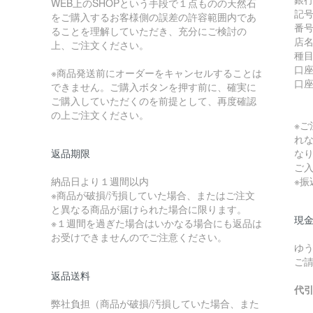
WEB上のSHOPという手段で１点ものの天然石
記号:
をご購入するお客様側の誤差の許容範囲内であ
番号:
ることを理解していただき、充分にご検討の
店
上、ご注文ください。
種
口座
※商品発送前にオーダーをキャンセルすることは
口
できません。ご購入ボタンを押す前に、確実に
ご購入していただくのを前提として、再度確認
の上ご注文ください。
※
れ
返品期限
な
ご
納品日より１週間以内
※
※商品が破損/汚損していた場合、またはご注文
と異なる商品が届けられた場合に限ります。
現金
※１週間を過ぎた場合はいかなる場合にも返品は
お受けできませんのでご注意ください。
ゆ
ご
返品送料
代
弊社負担（商品が破損/汚損していた場合、また