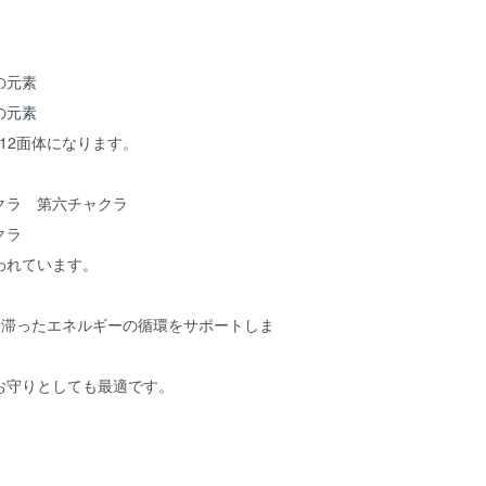
の元素
の元素
-12面体になります。
クラ 第六チャクラ
クラ
われています。
は、滞ったエネルギーの循環をサポートしま
お守りとしても最適です。