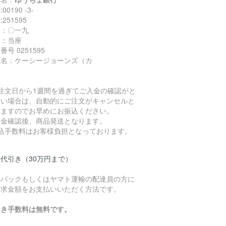
00190 -3-
251595
名：〇一九
目：当座
番号 0251595
座名：ケーシージョーンズ（カ
ご注文日から1週間を過ぎてご入金の確認がと
ない場合は、自動的にご注文がキャンセルと
りますのでお早めにお振込ください。
入金確認後、商品発送となります。
振込手数料はお客様負担となっております。
代引き（30万円まで）
うパックもしくはヤマト運輸の配達員の方に
請求金額をお支払いいただく方法です。
引き手数料は無料です。