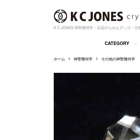
K C JONES 神聖幾何学・水晶のらせんグッズ・
CATEGORY
ホーム
神聖幾何学
その他の神聖幾何学