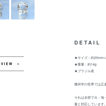
DETAIL
★サイズ：約20mm×
EVIEW
★重量：約14g
★ブラジル産
幾何学の世界では正
それは全部で火・地
素と対応しています