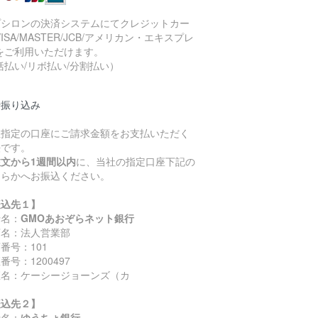
プシロンの決済システムにてクレジットカー
VISA/MASTER/JCB/アメリカン・エキスプレ
をご利用いただけます。
括払い/リボ払い/分割払い）
行振り込み
社指定の口座にご請求金額をお支払いただく
法です。
注文から1週間以内
に、当社の指定口座下記の
ちらかへお振込ください。
振込先１】
行名：
GMOあおぞらネット銀行
店名：法人営業部
番号：101
番号：1200497
座名：ケーシージョーンズ（カ
振込先２】
行名：
ゆうちょ銀行