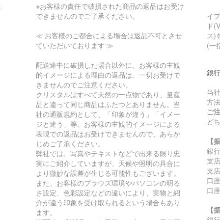
ま
※お客様の責任で破損された商品の返品はお受け
できませんのでご了承ください。
イ
ド(
≪ お客様のご都合による場合は返品不可とさせ
ス)
ていただいております ≫
(一
配送途中に破損した場合以外に、お客様の主観
銀
的イメージによる理由の返品は、一切お受けで
きませんのでご注意ください。
当
クリスタルはすべて天然の一点物であり、量産
方
品と違って同じ商品はふたつとありません。当
ご
社の通販規約として、「印象が違う」「イメー
ど
ジと違う」等、お客様の主観的イメージによる
表現での返品はお受けできませんので、あらか
【
じめご了承ください。
銀
弊社では、写真やテキストなどで出来る限り忠
支
実にご紹介していますが、天候や照明の具合に
支店
より微妙な誤差が生じる可能性もございます。
口座
また、お客様のブラウズ環境やパソコンの明る
口
さ設定、色彩設定などの違いにより、実物と紹
介が違う印象を受け取られるという場合もあり
【
ます。
銀