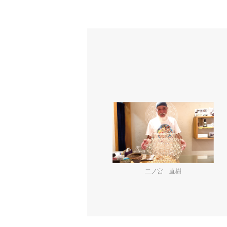
二ノ宮 直樹