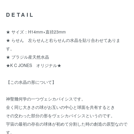
DETAIL
★ サイズ：H14mm×直径23mm
★ らせん 左らせんと右らせんの水晶を貼り合わせてありま
す。
★ ブラジル産天然水晶
★K C JONES オリジナル★
【この水晶の形について】
神聖幾何学の一つヴェシカパイシスです。
全く同じ大きさの球がお互いの中心と球面を共有するとき
その交わった部分の形をヴェシカパイシスというのです。
宇宙の最初の存在の球体が初めて分割した時の創造の原型なので
す。