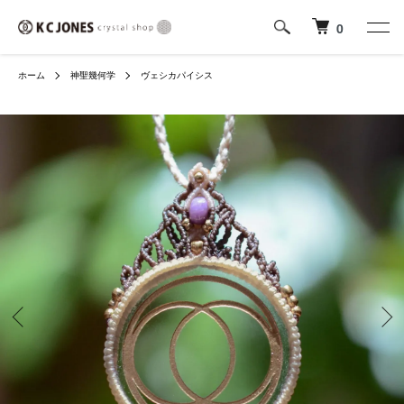
0
ホーム
神聖幾何学
ヴェシカパイシス