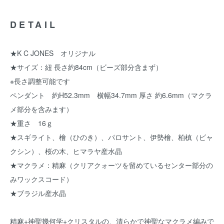
DETAIL
★K C JONES オリジナル
★サイズ：紐 長さ約84cm（ビーズ部分含まず）
※長さ調整可能です
ペンダント 約H52.3mm 横幅34.7mm 厚さ 約6.6mm（マクラ
メ部分を含みます）
★重さ 16ｇ
★スギライト、檜（ひのき）、パロサント、伊勢檜、柏槙（ビャ
クシン）、桜の木、ヒマラヤ産水晶
★マクラメ：精麻（クリアクォーツを留めているセンター部分の
みワックスコード）
★ブラジル産水晶
精麻+神聖幾何学+クリスタルの、清らかで神聖なマクラメ編みで