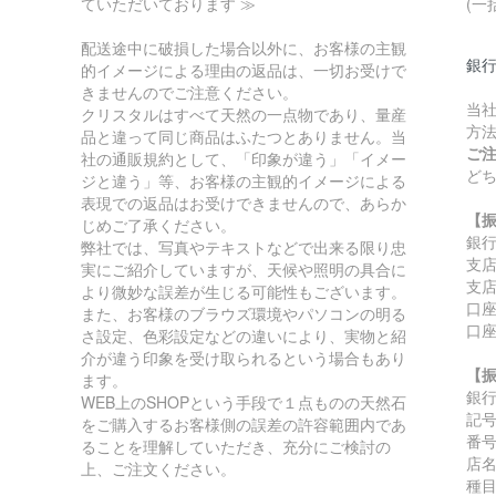
ていただいております ≫
(一
配送途中に破損した場合以外に、お客様の主観
銀
的イメージによる理由の返品は、一切お受けで
きませんのでご注意ください。
当
クリスタルはすべて天然の一点物であり、量産
方
品と違って同じ商品はふたつとありません。当
ご
社の通販規約として、「印象が違う」「イメー
ど
ジと違う」等、お客様の主観的イメージによる
表現での返品はお受けできませんので、あらか
【
じめご了承ください。
銀
弊社では、写真やテキストなどで出来る限り忠
支
実にご紹介していますが、天候や照明の具合に
支店
より微妙な誤差が生じる可能性もございます。
口座
また、お客様のブラウズ環境やパソコンの明る
口
さ設定、色彩設定などの違いにより、実物と紹
介が違う印象を受け取られるという場合もあり
【
ます。
銀
WEB上のSHOPという手段で１点ものの天然石
記号:
をご購入するお客様側の誤差の許容範囲内であ
番号:
ることを理解していただき、充分にご検討の
店
上、ご注文ください。
種