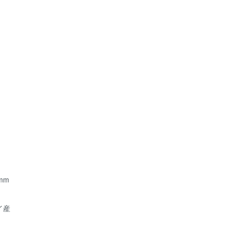
mm
イ産