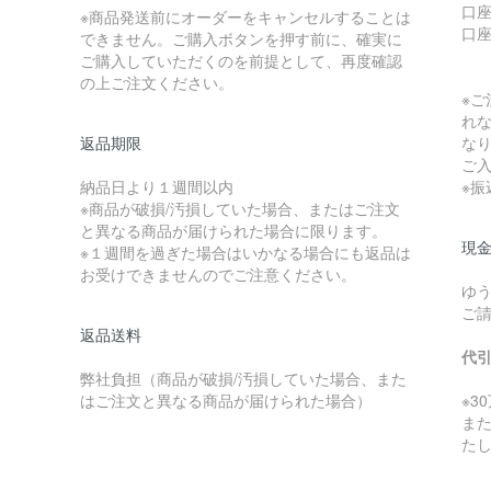
口座
※商品発送前にオーダーをキャンセルすることは
口
できません。ご購入ボタンを押す前に、確実に
ご購入していただくのを前提として、再度確認
の上ご注文ください。
※
れ
返品期限
な
ご
納品日より１週間以内
※
※商品が破損/汚損していた場合、またはご注文
と異なる商品が届けられた場合に限ります。
現金
※１週間を過ぎた場合はいかなる場合にも返品は
お受けできませんのでご注意ください。
ゆ
ご
返品送料
代
弊社負担（商品が破損/汚損していた場合、また
はご注文と異なる商品が届けられた場合）
※3
ま
た