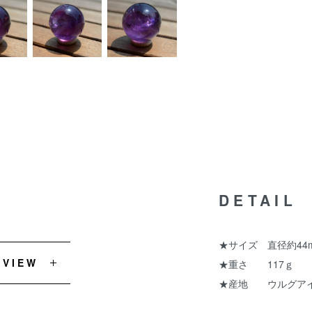
DETAIL
★サイズ 直径約44
EVIEW
★重さ 117ｇ
★産地 ウルグア