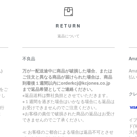
RETURN
返品について
不良品
Ama
込）
万が一配送途中に商品が破損した場合、または
Am
ご注文と異なる商品が届けられた場合は、商品
払
到着後１週間以内にorderkcj@kcjones.co.jp
をご
まで返品希望としてご連絡ください。
ク
りし
※返品送料は弊社負担とさせていただきます。
※１週間を過ぎた場合はいかなる場合にも返品は
銀行
お受けできませんのでご注意ください。
ま
※お客様の責任で破損された商品の返品はお受け
できませんのでご了承ください。
イ
ド(
≪ お客様のご都合による場合は返品不可とさせ
ス)