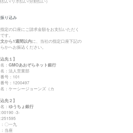
括払い/リボ払い/分割払い）
行振り込み
社指定の口座にご請求金額をお支払いただく
法です。
注文から1週間以内
に、当社の指定口座下記の
ちらかへお振込ください。
振込先１】
行名：
GMOあおぞらネット銀行
店名：法人営業部
番号：101
番号：1200497
座名：ケーシージョーンズ（カ
振込先２】
行名：
ゆうちょ銀行
00190 -3-
251595
名：〇一九
目：当座