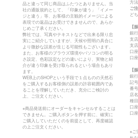
方
品と違って同じ商品はふたつとありません。当
ご
社の通販規約として、「印象が違う」「イメー
ど
ジと違う」等、お客様の主観的イメージによる
表現での返品はお受けできませんので、あらか
【
じめご了承ください。
銀
弊社では、写真やテキストなどで出来る限り忠
支
実にご紹介していますが、天候や照明の具合に
支店
より微妙な誤差が生じる可能性もございます。
口座
また、お客様のブラウズ環境やパソコンの明る
口
さ設定、色彩設定などの違いにより、実物と紹
介が違う印象を受け取られるという場合もあり
【
ます。
銀
WEB上のSHOPという手段で１点ものの天然石
記号:
をご購入するお客様側の誤差の許容範囲内であ
番号:
ることを理解していただき、充分にご検討の
店
上、ご注文ください。
種
口座
※商品発送前にオーダーをキャンセルすることは
口
できません。ご購入ボタンを押す前に、確実に
ご購入していただくのを前提として、再度確認
の上ご注文ください。
※
れ