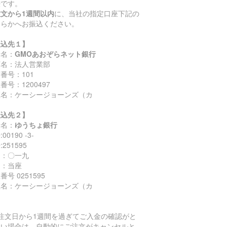
法です。
注文から1週間以内
に、当社の指定口座下記の
ちらかへお振込ください。
振込先１】
行名：
GMOあおぞらネット銀行
店名：法人営業部
番号：101
番号：1200497
座名：ケーシージョーンズ（カ
振込先２】
行名：
ゆうちょ銀行
00190 -3-
251595
名：〇一九
目：当座
番号 0251595
座名：ケーシージョーンズ（カ
ご注文日から1週間を過ぎてご入金の確認がと
ない場合は、自動的にご注文がキャンセルと