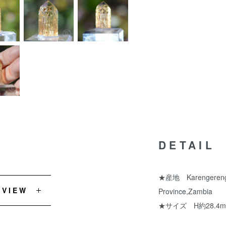
DETAIL
★産地 Karengerenge vi
EVIEW
Province,Zambia
★サイズ H約28.4m