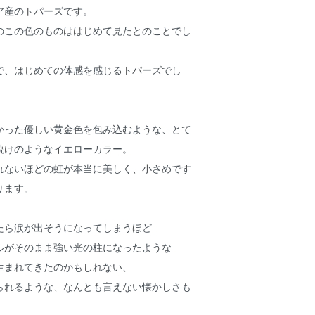
ア産のトパーズです。
のこの色のものははじめて見たとのことでし
で、はじめての体感を感じるトパーズでし
かった優しい黄金色を包み込むような、とて
焼けのようなイエローカラー。
れないほどの虹が本当に美しく、小さめです
ります。
たら涙が出そうになってしまうほど
ルがそのまま強い光の柱になったような
生まれてきたのかもしれない、
られるような、なんとも言えない懐かしさも