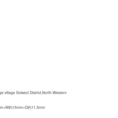
llage Solwezi District,North-Western
m×W約15mm×D約11.5mm