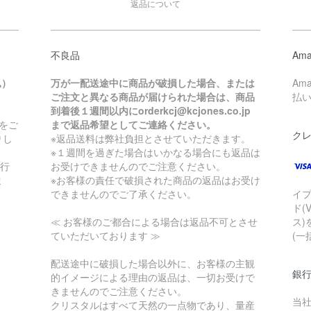
返品について
不良品
Ama
込）
万が一配送途中に商品が破損した場合、または
Am
ご注文と異なる商品が届けられた場合は、商品
払
到着後１週間以内にorderkcj@kcjones.co.jp
をご
まで返品希望としてご連絡ください。
ク
りし
※返品送料は弊社負担とさせていただきます。
※１週間を過ぎた場合はいかなる場合にも返品は
銀行
お受けできませんのでご注意ください。
ま
※お客様の責任で破損された商品の返品はお受け
できませんのでご了承ください。
イ
ド(
≪ お客様のご都合による場合は返品不可とさせ
ス)
ていただいております ≫
(一
配送途中に破損した場合以外に、お客様の主観
銀
的イメージによる理由の返品は、一切お受けで
きませんのでご注意ください。
当
クリスタルはすべて天然の一点物であり、量産