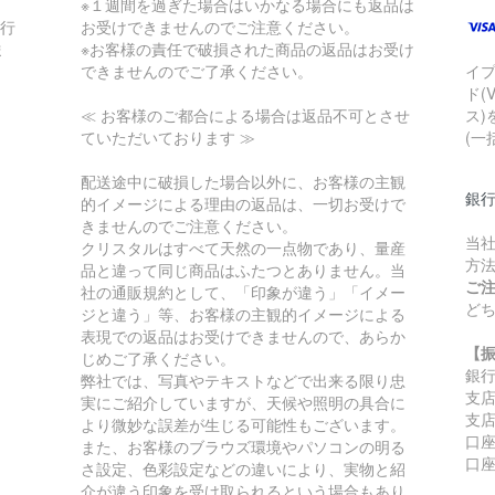
※１週間を過ぎた場合はいかなる場合にも返品は
銀行
お受けできませんのでご注意ください。
ま
※お客様の責任で破損された商品の返品はお受け
できませんのでご了承ください。
イ
ド(
≪ お客様のご都合による場合は返品不可とさせ
ス)
ていただいております ≫
(一
配送途中に破損した場合以外に、お客様の主観
銀
的イメージによる理由の返品は、一切お受けで
きませんのでご注意ください。
当
クリスタルはすべて天然の一点物であり、量産
方
品と違って同じ商品はふたつとありません。当
ご
社の通販規約として、「印象が違う」「イメー
ど
ジと違う」等、お客様の主観的イメージによる
表現での返品はお受けできませんので、あらか
【
じめご了承ください。
銀
弊社では、写真やテキストなどで出来る限り忠
支
実にご紹介していますが、天候や照明の具合に
支店
より微妙な誤差が生じる可能性もございます。
口座
また、お客様のブラウズ環境やパソコンの明る
口
さ設定、色彩設定などの違いにより、実物と紹
介が違う印象を受け取られるという場合もあり