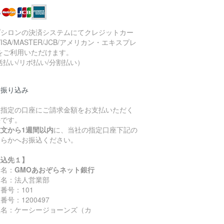
プシロンの決済システムにてクレジットカー
VISA/MASTER/JCB/アメリカン・エキスプレ
をご利用いただけます。
括払い/リボ払い/分割払い）
行振り込み
社指定の口座にご請求金額をお支払いただく
法です。
注文から1週間以内
に、当社の指定口座下記の
ちらかへお振込ください。
振込先１】
行名：
GMOあおぞらネット銀行
店名：法人営業部
番号：101
番号：1200497
座名：ケーシージョーンズ（カ