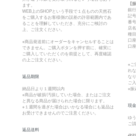
【
ます。
銀
WEB上のSHOPという手段で１点ものの天然石
記号:
をご購入するお客様側の誤差の許容範囲内であ
番号:
ることを理解していただき、充分にご検討の
店
上、ご注文ください。
種
口座
※商品発送前にオーダーをキャンセルすることは
口
できません。ご購入ボタンを押す前に、確実に
ご購入していただくのを前提として、再度確認
の上ご注文ください。
※
れ
返品期限
な
ご
納品日より１週間以内
※
※商品が破損/汚損していた場合、またはご注文
と異なる商品が届けられた場合に限ります。
現金
※１週間を過ぎた場合はいかなる場合にも返品は
お受けできませんのでご注意ください。
ゆ
ご
返品送料
代