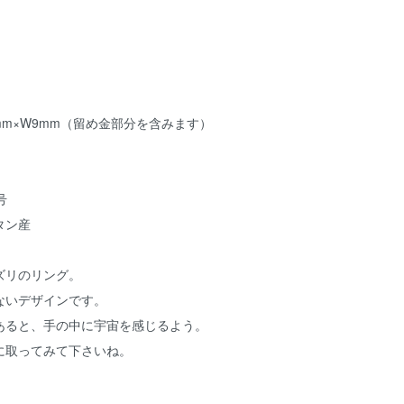
mm×W9mm（留め金部分を含みます）
号
タン産
ズリのリング。
ないデザインです。
あると、手の中に宇宙を感じるよう。
に取ってみて下さいね。