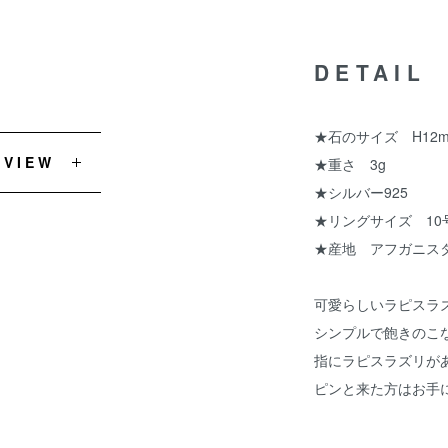
DETAIL
★石のサイズ H12
EVIEW
★重さ 3g
★シルバー925
★リングサイズ 10
★産地 アフガニス
可愛らしいラピスラ
シンプルで飽きのこ
指にラピスラズリが
ピンと来た方はお手