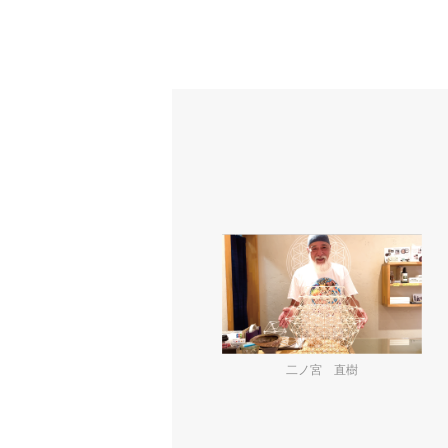
二ノ宮 直樹