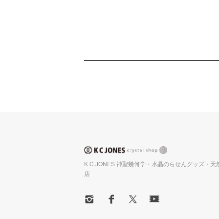
K C JONES 神聖幾何学・水晶のらせんグッズ・
店