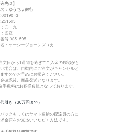
振込先２】
行名：
ゆうちょ銀行
00190 -3-
251595
名：〇一九
目：当座
番号 0251595
座名：ケーシージョーンズ（カ
ご注文日から1週間を過ぎてご入金の確認がと
ない場合は、自動的にご注文がキャンセルと
りますのでお早めにお振込ください。
入金確認後、商品発送となります。
振込手数料はお客様負担となっております。
代引き（30万円まで）
うパックもしくはヤマト運輸の配達員の方に
請求金額をお支払いいただく方法です。
引き手数料は無料です。