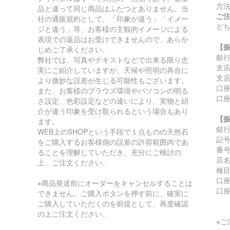
方
品と違って同じ商品はふたつとありません。当
ご
社の通販規約として、「印象が違う」「イメー
ど
ジと違う」等、お客様の主観的イメージによる
表現での返品はお受けできませんので、あらか
【
じめご了承ください。
銀
弊社では、写真やテキストなどで出来る限り忠
支
実にご紹介していますが、天候や照明の具合に
支店
より微妙な誤差が生じる可能性もございます。
口座
また、お客様のブラウズ環境やパソコンの明る
口
さ設定、色彩設定などの違いにより、実物と紹
介が違う印象を受け取られるという場合もあり
【
ます。
銀
WEB上のSHOPという手段で１点ものの天然石
記号:
をご購入するお客様側の誤差の許容範囲内であ
番号:
ることを理解していただき、充分にご検討の
店
上、ご注文ください。
種
口座
※商品発送前にオーダーをキャンセルすることは
口
できません。ご購入ボタンを押す前に、確実に
ご購入していただくのを前提として、再度確認
の上ご注文ください。
※