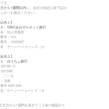
法です。
注文から1週間以内
に、当社の指定口座下記の
ちらかへお振込ください。
振込先１】
行名：
GMOあおぞらネット銀行
店名：法人営業部
番号：101
番号：1200497
座名：ケーシージョーンズ（カ
振込先２】
行名：
ゆうちょ銀行
00190 -3-
251595
名：〇一九
目：当座
番号 0251595
座名：ケーシージョーンズ（カ
ご注文日から1週間を過ぎてご入金の確認がと