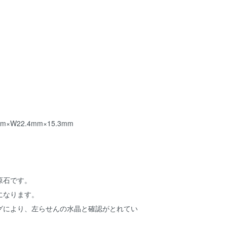
×W22.4mm×15.3mm
原石です。
になります。
グにより、左らせんの水晶と確認がとれてい