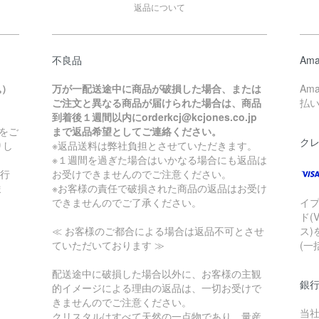
返品について
不良品
Ama
込）
万が一配送途中に商品が破損した場合、または
Am
ご注文と異なる商品が届けられた場合は、商品
払
到着後１週間以内にorderkcj@kcjones.co.jp
をご
まで返品希望としてご連絡ください。
ク
りし
※返品送料は弊社負担とさせていただきます。
※１週間を過ぎた場合はいかなる場合にも返品は
銀行
お受けできませんのでご注意ください。
ま
※お客様の責任で破損された商品の返品はお受け
できませんのでご了承ください。
イ
ド(
≪ お客様のご都合による場合は返品不可とさせ
ス)
ていただいております ≫
(一
配送途中に破損した場合以外に、お客様の主観
銀
的イメージによる理由の返品は、一切お受けで
きませんのでご注意ください。
当
クリスタルはすべて天然の一点物であり、量産