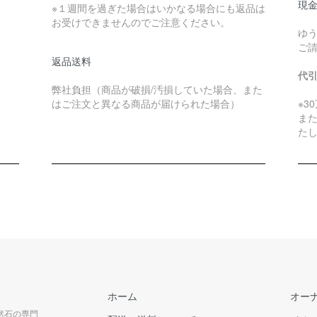
現金
※１週間を過ぎた場合はいかなる場合にも返品は
お受けできませんのでご注意ください。
ゆ
ご
返品送料
代
弊社負担（商品が破損/汚損していた場合、また
はご注文と異なる商品が届けられた場合）
※3
ま
た
ホーム
オー
天然石の専門