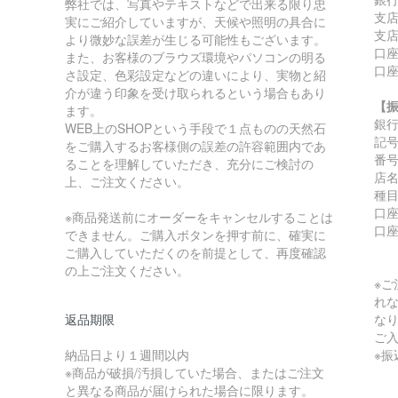
弊社では、写真やテキストなどで出来る限り忠
支
実にご紹介していますが、天候や照明の具合に
支店
より微妙な誤差が生じる可能性もございます。
口座
また、お客様のブラウズ環境やパソコンの明る
口
さ設定、色彩設定などの違いにより、実物と紹
介が違う印象を受け取られるという場合もあり
【
ます。
銀
WEB上のSHOPという手段で１点ものの天然石
記号:
をご購入するお客様側の誤差の許容範囲内であ
番号:
ることを理解していただき、充分にご検討の
店
上、ご注文ください。
種
口座
※商品発送前にオーダーをキャンセルすることは
口
できません。ご購入ボタンを押す前に、確実に
ご購入していただくのを前提として、再度確認
の上ご注文ください。
※
れ
返品期限
な
ご
納品日より１週間以内
※
※商品が破損/汚損していた場合、またはご注文
と異なる商品が届けられた場合に限ります。