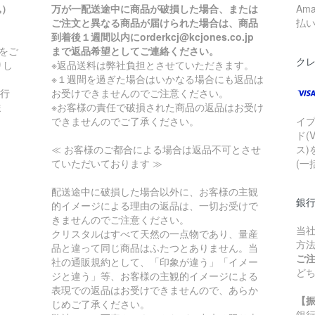
込）
万が一配送途中に商品が破損した場合、または
Am
ご注文と異なる商品が届けられた場合は、商品
払
到着後１週間以内にorderkcj@kcjones.co.jp
をご
まで返品希望としてご連絡ください。
ク
りし
※返品送料は弊社負担とさせていただきます。
※１週間を過ぎた場合はいかなる場合にも返品は
銀行
お受けできませんのでご注意ください。
ま
※お客様の責任で破損された商品の返品はお受け
できませんのでご了承ください。
イ
ド(
≪ お客様のご都合による場合は返品不可とさせ
ス)
ていただいております ≫
(一
配送途中に破損した場合以外に、お客様の主観
銀
的イメージによる理由の返品は、一切お受けで
きませんのでご注意ください。
当
クリスタルはすべて天然の一点物であり、量産
方
品と違って同じ商品はふたつとありません。当
ご
社の通販規約として、「印象が違う」「イメー
ど
ジと違う」等、お客様の主観的イメージによる
表現での返品はお受けできませんので、あらか
【
じめご了承ください。
銀