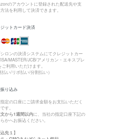
azonのアカウントに登録された配送先や支
い方法を利用して決済できます。
レジットカード決済
プシロンの決済システムにてクレジットカー
VISA/MASTER/JCB/アメリカン・エキスプレ
をご利用いただけます。
括払い/リボ払い/分割払い）
行振り込み
社指定の口座にご請求金額をお支払いただく
法です。
注文から1週間以内
に、当社の指定口座下記の
ちらかへお振込ください。
振込先１】
行名：
GMOあおぞらネット銀行