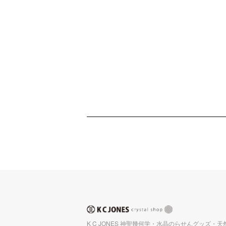
K C JONES 神聖幾何学・水晶のらせんグッズ・