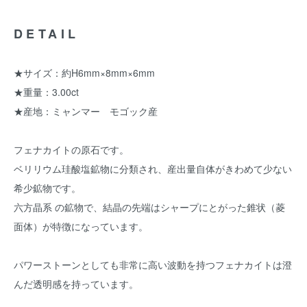
DETAIL
★サイズ：約H6mm×8mm×6mm
★重量：3.00ct
★産地：ミャンマー モゴック産
フェナカイトの原石です。
ベリリウム珪酸塩鉱物に分類され、産出量自体がきわめて少ない
希少鉱物です。
六方晶系 の鉱物で、結晶の先端はシャープにとがった錐状（菱
面体）が特徴になっています。
パワーストーンとしても非常に高い波動を持つフェナカイトは澄
んだ透明感を持っています。