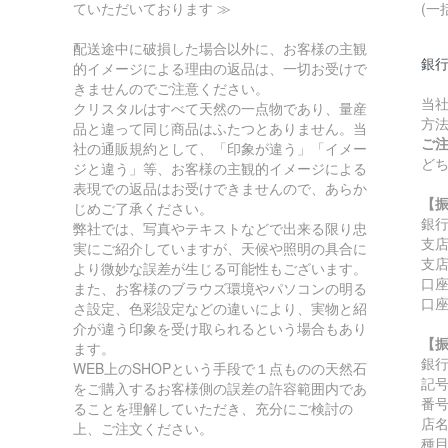
ていただいております ≫
(一
配送途中に破損した場合以外に、お客様の主観
銀
的イメージによる理由の返品は、一切お受けで
きませんのでご注意ください。
当
クリスタルはすべて天然の一点物であり、量産
方
品と違って同じ商品はふたつとありません。当
ご
社の通販規約として、「印象が違う」「イメー
ど
ジと違う」等、お客様の主観的イメージによる
表現での返品はお受けできませんので、あらか
【
じめご了承ください。
銀
弊社では、写真やテキストなどで出来る限り忠
支
実にご紹介していますが、天候や照明の具合に
支店
より微妙な誤差が生じる可能性もございます。
口座
また、お客様のブラウズ環境やパソコンの明る
口
さ設定、色彩設定などの違いにより、実物と紹
介が違う印象を受け取られるという場合もあり
【
ます。
銀
WEB上のSHOPという手段で１点ものの天然石
記号:
をご購入するお客様側の誤差の許容範囲内であ
番号:
ることを理解していただき、充分にご検討の
店
上、ご注文ください。
種