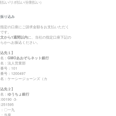
括払い/リボ払い/分割払い）
行振り込み
社指定の口座にご請求金額をお支払いただく
法です。
注文から1週間以内
に、当社の指定口座下記の
ちらかへお振込ください。
振込先１】
行名：
GMOあおぞらネット銀行
店名：法人営業部
番号：101
番号：1200497
座名：ケーシージョーンズ（カ
振込先２】
行名：
ゆうちょ銀行
00190 -3-
251595
名：〇一九
目：当座