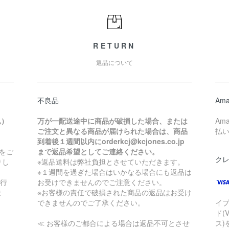
RETURN
返品について
不良品
Ama
込）
万が一配送途中に商品が破損した場合、または
Am
ご注文と異なる商品が届けられた場合は、商品
払
到着後１週間以内にorderkcj@kcjones.co.jp
をご
まで返品希望としてご連絡ください。
ク
りし
※返品送料は弊社負担とさせていただきます。
※１週間を過ぎた場合はいかなる場合にも返品は
銀行
お受けできませんのでご注意ください。
ま
※お客様の責任で破損された商品の返品はお受け
できませんのでご了承ください。
イ
ド(
≪ お客様のご都合による場合は返品不可とさせ
ス)