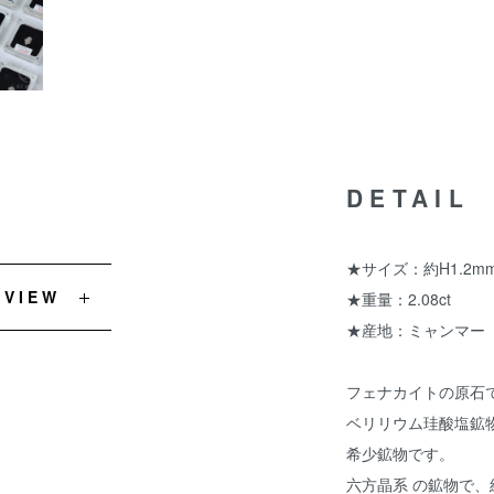
DETAIL
★サイズ：約H1.2mm
EVIEW
★重量：2.08ct
★産地：ミャンマー
フェナカイトの原石
ベリリウム珪酸塩鉱
希少鉱物です。
六方晶系 の鉱物で