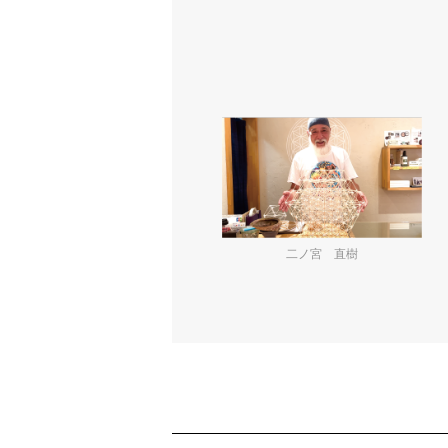
二ノ宮 直樹