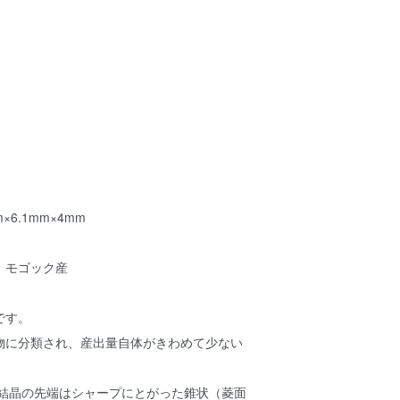
×6.1mm×4mm
 モゴック産
です。
物に分類され、産出量自体がきわめて少ない
、結晶の先端はシャープにとがった錐状（菱面