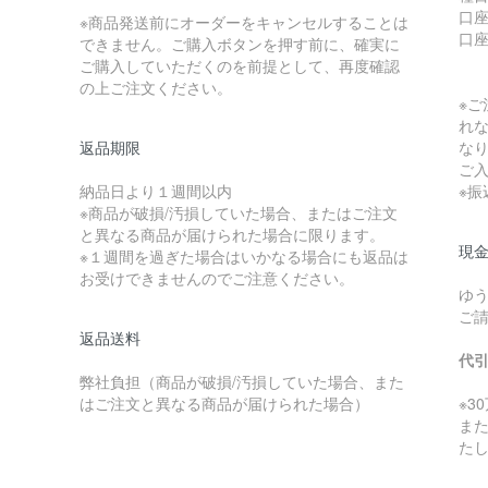
口座
※商品発送前にオーダーをキャンセルすることは
口
できません。ご購入ボタンを押す前に、確実に
ご購入していただくのを前提として、再度確認
の上ご注文ください。
※
れ
返品期限
な
ご
納品日より１週間以内
※
※商品が破損/汚損していた場合、またはご注文
と異なる商品が届けられた場合に限ります。
現金
※１週間を過ぎた場合はいかなる場合にも返品は
お受けできませんのでご注意ください。
ゆ
ご
返品送料
代
弊社負担（商品が破損/汚損していた場合、また
はご注文と異なる商品が届けられた場合）
※3
ま
た