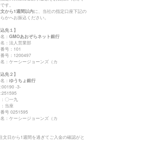
法です。
注文から1週間以内
に、当社の指定口座下記の
ちらかへお振込ください。
振込先１】
行名：
GMOあおぞらネット銀行
店名：法人営業部
番号：101
番号：1200497
座名：ケーシージョーンズ（カ
振込先２】
行名：
ゆうちょ銀行
00190 -3-
251595
名：〇一九
目：当座
番号 0251595
座名：ケーシージョーンズ（カ
ご注文日から1週間を過ぎてご入金の確認がと