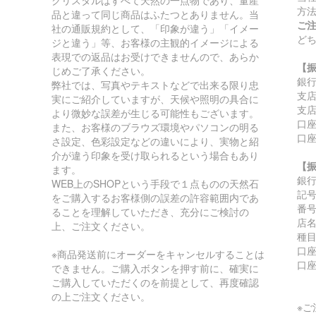
クリスタルはすべて天然の一点物であり、量産
方
品と違って同じ商品はふたつとありません。当
ご
社の通販規約として、「印象が違う」「イメー
ど
ジと違う」等、お客様の主観的イメージによる
表現での返品はお受けできませんので、あらか
【
じめご了承ください。
銀
弊社では、写真やテキストなどで出来る限り忠
支
実にご紹介していますが、天候や照明の具合に
支店
より微妙な誤差が生じる可能性もございます。
口座
また、お客様のブラウズ環境やパソコンの明る
口
さ設定、色彩設定などの違いにより、実物と紹
介が違う印象を受け取られるという場合もあり
【
ます。
銀
WEB上のSHOPという手段で１点ものの天然石
記号:
をご購入するお客様側の誤差の許容範囲内であ
番号:
ることを理解していただき、充分にご検討の
店
上、ご注文ください。
種
口座
※商品発送前にオーダーをキャンセルすることは
口
できません。ご購入ボタンを押す前に、確実に
ご購入していただくのを前提として、再度確認
の上ご注文ください。
※