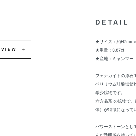
DETAIL
★サイズ：約H7mm×7
EVIEW
★重量：3.87ct
★産地：ミャンマー
フェナカイトの原石
ベリリウム珪酸塩鉱
希少鉱物です。
六方晶系 の鉱物で
体）が特徴になって
パワーストーンとし
んだ透明感を持って