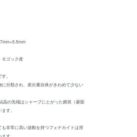
mm×5.5mm
 モゴック産
です。
物に分類され、産出量自体がきわめて少ない
、結晶の先端はシャープにとがった錐状（菱面
います。
ても非常に高い波動を持つフェナカイトは澄
います。