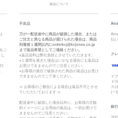
返品について
不良品
Ama
込）
万が一配送途中に商品が破損した場合、または
Am
ご注文と異なる商品が届けられた場合は、商品
払
到着後１週間以内にorderkcj@kcjones.co.jp
をご
まで返品希望としてご連絡ください。
ク
りし
※返品送料は弊社負担とさせていただきます。
※１週間を過ぎた場合はいかなる場合にも返品は
銀行
お受けできませんのでご注意ください。
ま
※お客様の責任で破損された商品の返品はお受け
できませんのでご了承ください。
イ
ド(
≪ お客様のご都合による場合は返品不可とさせ
ス)
ていただいております ≫
(一
配送途中に破損した場合以外に、お客様の主観
銀
的イメージによる理由の返品は、一切お受けで
きませんのでご注意ください。
当