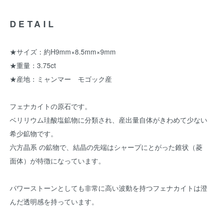
DETAIL
★サイズ：約H9mm×8.5mm×9mm
★重量：3.75ct
★産地：ミャンマー モゴック産
フェナカイトの原石です。
ベリリウム珪酸塩鉱物に分類され、産出量自体がきわめて少ない
希少鉱物です。
六方晶系 の鉱物で、結晶の先端はシャープにとがった錐状（菱
面体）が特徴になっています。
パワーストーンとしても非常に高い波動を持つフェナカイトは澄
んだ透明感を持っています。