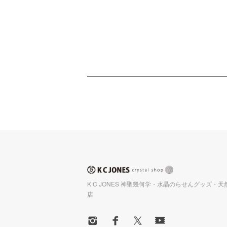
K C JONES 神聖幾何学・水晶のらせんグッズ・
店