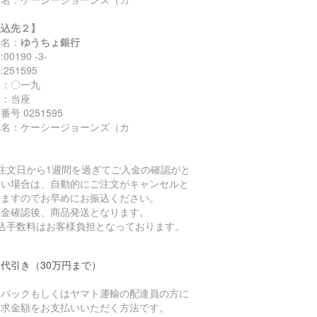
振込先２】
行名：
ゆうちょ銀行
00190 -3-
251595
名：〇一九
目：当座
番号 0251595
座名：ケーシージョーンズ（カ
ご注文日から1週間を過ぎてご入金の確認がと
ない場合は、自動的にご注文がキャンセルと
りますのでお早めにお振込ください。
入金確認後、商品発送となります。
振込手数料はお客様負担となっております。
代引き（30万円まで）
うパックもしくはヤマト運輸の配達員の方に
請求金額をお支払いいただく方法です。