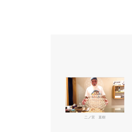
二ノ宮 直樹