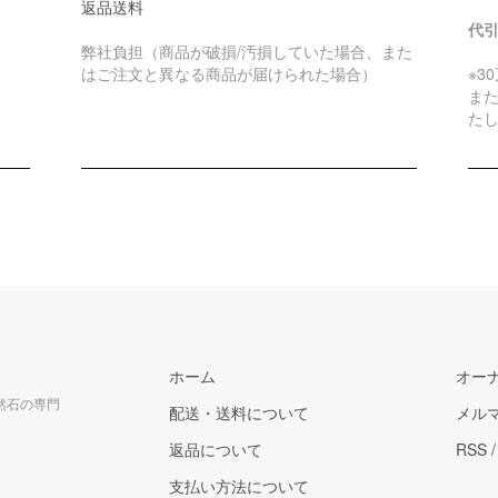
返品送料
代
弊社負担（商品が破損/汚損していた場合、また
はご注文と異なる商品が届けられた場合）
※3
ま
た
ホーム
オー
天然石の専門
配送・送料について
メル
返品について
RSS
支払い方法について