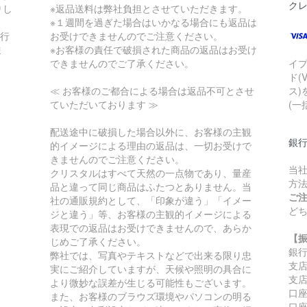
ク
りし
※返品送料は弊社負担とさせていただきます。
※１週間を過ぎた場合はいかなる場合にも返品は
銀行
お受けできませんのでご注意ください。
ま
※お客様の責任で破損された商品の返品はお受け
できませんのでご了承ください。
イ
ド(
≪ お客様のご都合による場合は返品不可とさせ
ス)
ていただいております ≫
(一
配送途中に破損した場合以外に、お客様の主観
銀
的イメージによる理由の返品は、一切お受けで
きませんのでご注意ください。
当
クリスタルはすべて天然の一点物であり、量産
方
品と違って同じ商品はふたつとありません。当
ご
社の通販規約として、「印象が違う」「イメー
ど
ジと違う」等、お客様の主観的イメージによる
表現での返品はお受けできませんので、あらか
【
じめご了承ください。
銀
弊社では、写真やテキストなどで出来る限り忠
支
実にご紹介していますが、天候や照明の具合に
支店
より微妙な誤差が生じる可能性もございます。
口座
また、お客様のブラウズ環境やパソコンの明る
口