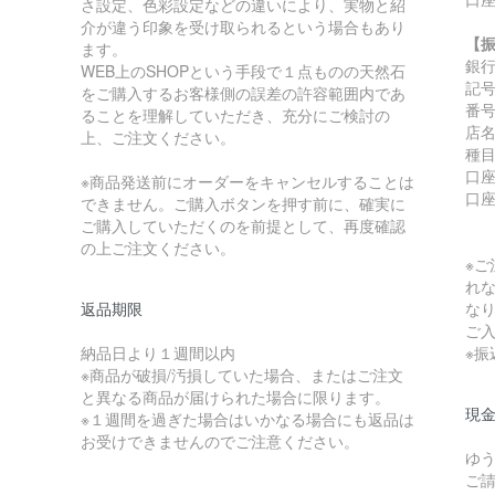
さ設定、色彩設定などの違いにより、実物と紹
介が違う印象を受け取られるという場合もあり
【
ます。
銀
WEB上のSHOPという手段で１点ものの天然石
記号:
をご購入するお客様側の誤差の許容範囲内であ
番号:
ることを理解していただき、充分にご検討の
店
上、ご注文ください。
種
口座
※商品発送前にオーダーをキャンセルすることは
口
できません。ご購入ボタンを押す前に、確実に
ご購入していただくのを前提として、再度確認
の上ご注文ください。
※
れ
返品期限
な
ご
納品日より１週間以内
※
※商品が破損/汚損していた場合、またはご注文
と異なる商品が届けられた場合に限ります。
現金
※１週間を過ぎた場合はいかなる場合にも返品は
お受けできませんのでご注意ください。
ゆ
ご