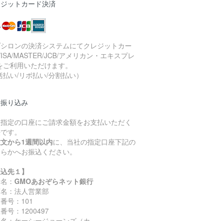
レジットカード決済
プシロンの決済システムにてクレジットカー
VISA/MASTER/JCB/アメリカン・エキスプレ
をご利用いただけます。
括払い/リボ払い/分割払い）
行振り込み
社指定の口座にご請求金額をお支払いただく
法です。
注文から1週間以内
に、当社の指定口座下記の
ちらかへお振込ください。
振込先１】
行名：
GMOあおぞらネット銀行
店名：法人営業部
番号：101
番号：1200497
座名：ケーシージョーンズ（カ