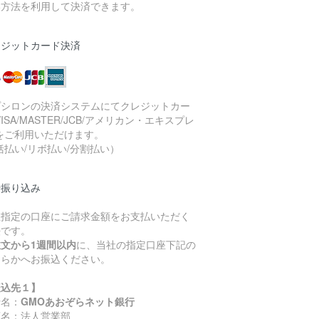
い方法を利用して決済できます。
レジットカード決済
プシロンの決済システムにてクレジットカー
VISA/MASTER/JCB/アメリカン・エキスプレ
をご利用いただけます。
括払い/リボ払い/分割払い）
行振り込み
社指定の口座にご請求金額をお支払いただく
法です。
注文から1週間以内
に、当社の指定口座下記の
ちらかへお振込ください。
振込先１】
行名：
GMOあおぞらネット銀行
店名：法人営業部