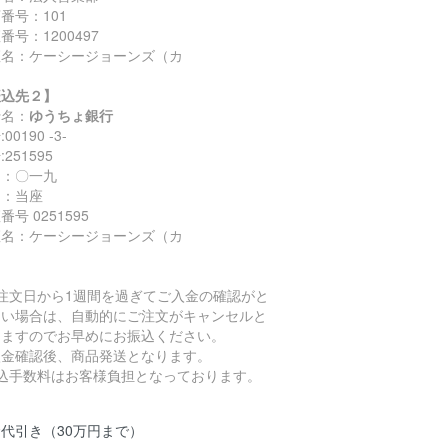
番号：101
番号：1200497
座名：ケーシージョーンズ（カ
振込先２】
行名：
ゆうちょ銀行
00190 -3-
251595
名：〇一九
目：当座
番号 0251595
座名：ケーシージョーンズ（カ
ご注文日から1週間を過ぎてご入金の確認がと
ない場合は、自動的にご注文がキャンセルと
りますのでお早めにお振込ください。
入金確認後、商品発送となります。
振込手数料はお客様負担となっております。
代引き（30万円まで）