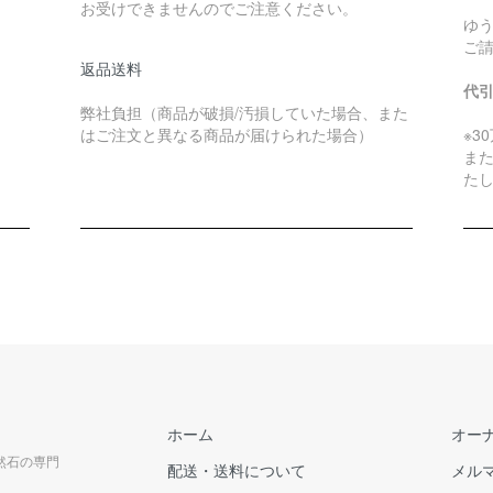
お受けできませんのでご注意ください。
ゆ
ご
返品送料
代
弊社負担（商品が破損/汚損していた場合、また
はご注文と異なる商品が届けられた場合）
※3
ま
た
ホーム
オー
天然石の専門
配送・送料について
メル