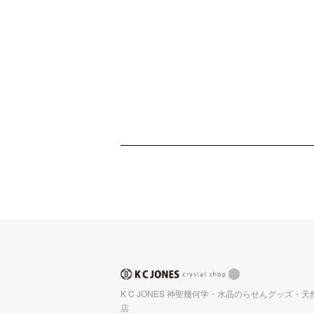
K C JONES 神聖幾何学・水晶のらせんグッズ・
店