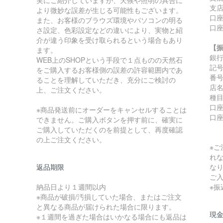
支店
より微妙な誤差が生じる可能性もございます。
口座
また、お客様のブラウズ環境やパソコンの明る
口
さ設定、色彩設定などの違いにより、実物と紹
介が違う印象を受け取られるという場合もあり
【
ます。
銀
WEB上のSHOPという手段で１点ものの天然石
記号:
をご購入するお客様側の誤差の許容範囲内であ
番号:
ることを理解していただき、充分にご検討の
店
上、ご注文ください。
種
口座
※商品発送前にオーダーをキャンセルすることは
口
できません。ご購入ボタンを押す前に、確実に
ご購入していただくのを前提として、再度確認
の上ご注文ください。
※
れ
返品期限
な
ご
納品日より１週間以内
※
※商品が破損/汚損していた場合、またはご注文
と異なる商品が届けられた場合に限ります。
現金
※１週間を過ぎた場合はいかなる場合にも返品は