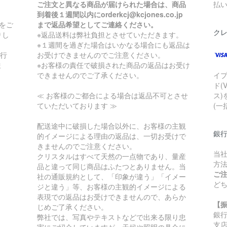
ご注文と異なる商品が届けられた場合は、商品
払
到着後１週間以内にorderkcj@kcjones.co.jp
をご
まで返品希望としてご連絡ください。
ク
りし
※返品送料は弊社負担とさせていただきます。
※１週間を過ぎた場合はいかなる場合にも返品は
銀行
お受けできませんのでご注意ください。
ま
※お客様の責任で破損された商品の返品はお受け
できませんのでご了承ください。
イ
ド(
≪ お客様のご都合による場合は返品不可とさせ
ス)
ていただいております ≫
(一
配送途中に破損した場合以外に、お客様の主観
銀
的イメージによる理由の返品は、一切お受けで
きませんのでご注意ください。
当
クリスタルはすべて天然の一点物であり、量産
方
品と違って同じ商品はふたつとありません。当
ご
社の通販規約として、「印象が違う」「イメー
ど
ジと違う」等、お客様の主観的イメージによる
表現での返品はお受けできませんので、あらか
【
じめご了承ください。
銀
弊社では、写真やテキストなどで出来る限り忠
支
実にご紹介していますが、天候や照明の具合に