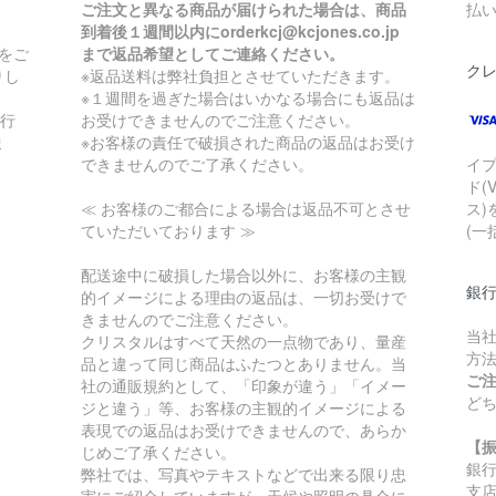
ご注文と異なる商品が届けられた場合は、商品
払
到着後１週間以内にorderkcj@kcjones.co.jp
をご
まで返品希望としてご連絡ください。
ク
りし
※返品送料は弊社負担とさせていただきます。
※１週間を過ぎた場合はいかなる場合にも返品は
銀行
お受けできませんのでご注意ください。
ま
※お客様の責任で破損された商品の返品はお受け
できませんのでご了承ください。
イ
ド(
≪ お客様のご都合による場合は返品不可とさせ
ス)
ていただいております ≫
(一
配送途中に破損した場合以外に、お客様の主観
銀
的イメージによる理由の返品は、一切お受けで
きませんのでご注意ください。
当
クリスタルはすべて天然の一点物であり、量産
方
品と違って同じ商品はふたつとありません。当
ご
社の通販規約として、「印象が違う」「イメー
ど
ジと違う」等、お客様の主観的イメージによる
表現での返品はお受けできませんので、あらか
【
じめご了承ください。
銀
弊社では、写真やテキストなどで出来る限り忠
支
実にご紹介していますが、天候や照明の具合に