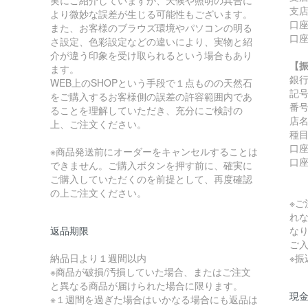
支店
より微妙な誤差が生じる可能性もございます。
口座
また、お客様のブラウズ環境やパソコンの明る
口
さ設定、色彩設定などの違いにより、実物と紹
介が違う印象を受け取られるという場合もあり
【
ます。
銀
WEB上のSHOPという手段で１点ものの天然石
記号:
をご購入するお客様側の誤差の許容範囲内であ
番号:
ることを理解していただき、充分にご検討の
店
上、ご注文ください。
種
口座
※商品発送前にオーダーをキャンセルすることは
口
できません。ご購入ボタンを押す前に、確実に
ご購入していただくのを前提として、再度確認
の上ご注文ください。
※
れ
返品期限
な
ご
納品日より１週間以内
※
※商品が破損/汚損していた場合、またはご注文
と異なる商品が届けられた場合に限ります。
現金
※１週間を過ぎた場合はいかなる場合にも返品は