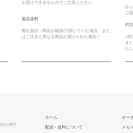
お受けできませんのでご注意ください。
ゆ
ご
返品送料
代
弊社負担（商品が破損/汚損していた場合、また
はご注文と異なる商品が届けられた場合）
※3
ま
た
ホーム
オー
天然石の専門
配送・送料について
メル