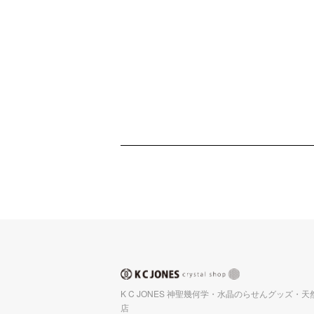
K C JONES 神聖幾何学・水晶のらせんグッズ・
店