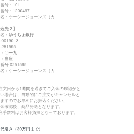
番号：101
番号：1200497
座名：ケーシージョーンズ（カ
振込先２】
行名：
ゆうちょ銀行
00190 -3-
251595
名：〇一九
目：当座
番号 0251595
座名：ケーシージョーンズ（カ
ご注文日から1週間を過ぎてご入金の確認がと
ない場合は、自動的にご注文がキャンセルと
りますのでお早めにお振込ください。
入金確認後、商品発送となります。
振込手数料はお客様負担となっております。
代引き（30万円まで）