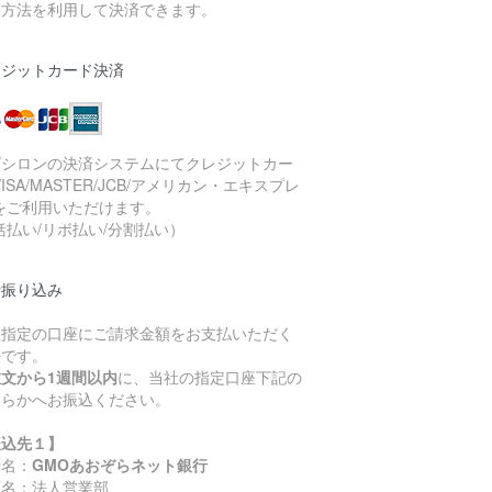
い方法を利用して決済できます。
レジットカード決済
プシロンの決済システムにてクレジットカー
VISA/MASTER/JCB/アメリカン・エキスプレ
をご利用いただけます。
括払い/リボ払い/分割払い）
行振り込み
社指定の口座にご請求金額をお支払いただく
法です。
注文から1週間以内
に、当社の指定口座下記の
ちらかへお振込ください。
振込先１】
行名：
GMOあおぞらネット銀行
店名：法人営業部