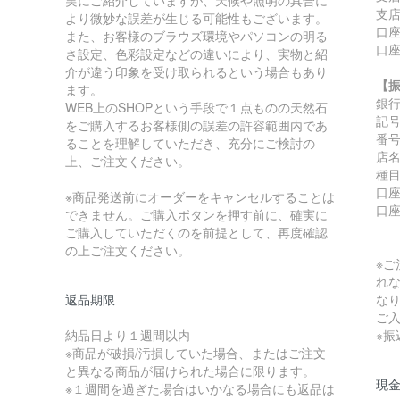
支店
より微妙な誤差が生じる可能性もございます。
口座
また、お客様のブラウズ環境やパソコンの明る
口
さ設定、色彩設定などの違いにより、実物と紹
介が違う印象を受け取られるという場合もあり
【
ます。
銀
WEB上のSHOPという手段で１点ものの天然石
記号:
をご購入するお客様側の誤差の許容範囲内であ
番号:
ることを理解していただき、充分にご検討の
店
上、ご注文ください。
種
口座
※商品発送前にオーダーをキャンセルすることは
口
できません。ご購入ボタンを押す前に、確実に
ご購入していただくのを前提として、再度確認
の上ご注文ください。
※
れ
返品期限
な
ご
納品日より１週間以内
※
※商品が破損/汚損していた場合、またはご注文
と異なる商品が届けられた場合に限ります。
現金
※１週間を過ぎた場合はいかなる場合にも返品は