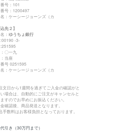
番号：101
番号：1200497
座名：ケーシージョーンズ（カ
振込先２】
行名：
ゆうちょ銀行
00190 -3-
251595
名：〇一九
目：当座
番号 0251595
座名：ケーシージョーンズ（カ
ご注文日から1週間を過ぎてご入金の確認がと
ない場合は、自動的にご注文がキャンセルと
りますのでお早めにお振込ください。
入金確認後、商品発送となります。
振込手数料はお客様負担となっております。
代引き（30万円まで）