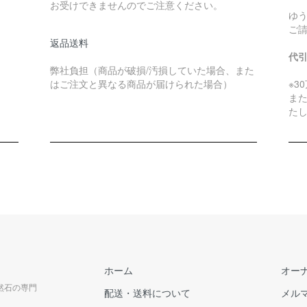
お受けできませんのでご注意ください。
ゆ
ご
返品送料
代
弊社負担（商品が破損/汚損していた場合、また
はご注文と異なる商品が届けられた場合）
※3
ま
た
ホーム
オー
天然石の専門
配送・送料について
メル