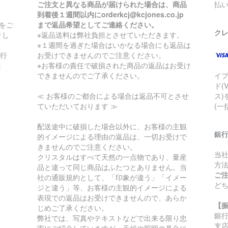
ご注文と異なる商品が届けられた場合は、商品
払
到着後１週間以内にorderkcj@kcjones.co.jp
をご
まで返品希望としてご連絡ください。
ク
りし
※返品送料は弊社負担とさせていただきます。
※１週間を過ぎた場合はいかなる場合にも返品は
銀行
お受けできませんのでご注意ください。
ま
※お客様の責任で破損された商品の返品はお受け
できませんのでご了承ください。
イ
ド(
≪ お客様のご都合による場合は返品不可とさせ
ス)
ていただいております ≫
(一
配送途中に破損した場合以外に、お客様の主観
銀
的イメージによる理由の返品は、一切お受けで
きませんのでご注意ください。
当
クリスタルはすべて天然の一点物であり、量産
方
品と違って同じ商品はふたつとありません。当
ご
社の通販規約として、「印象が違う」「イメー
ど
ジと違う」等、お客様の主観的イメージによる
表現での返品はお受けできませんので、あらか
【
じめご了承ください。
銀
弊社では、写真やテキストなどで出来る限り忠
支
実にご紹介していますが、天候や照明の具合に