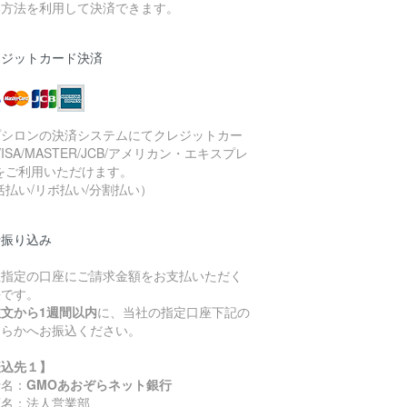
い方法を利用して決済できます。
レジットカード決済
プシロンの決済システムにてクレジットカー
VISA/MASTER/JCB/アメリカン・エキスプレ
をご利用いただけます。
括払い/リボ払い/分割払い）
行振り込み
社指定の口座にご請求金額をお支払いただく
法です。
注文から1週間以内
に、当社の指定口座下記の
ちらかへお振込ください。
振込先１】
行名：
GMOあおぞらネット銀行
店名：法人営業部