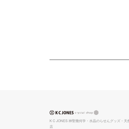
K C JONES 神聖幾何学・水晶のらせんグッズ・
店