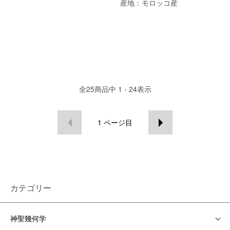
産地：モロッコ産
全
25
商品中
1 - 24
表示
1
ページ目
カテゴリー
神聖幾何学